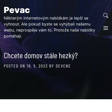
Skip
Pevac
to
content
Některým internetovým nabídkám je lepší se
vyhnout. Ale pokud byste se vyhýbali našemu
webu, neprospěje vám to. Protože naše nabídky
pomáhají.
Chcete domov stále hezký?
POSTED ON
16. 5. 2023
BY
DEVENE