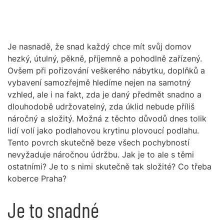
Je nasnadě, že snad každý chce mít svůj domov
hezký, útulný, pěkně, příjemně a pohodlně zařízený.
Ovšem při pořizování veškerého nábytku, doplňků a
vybavení samozřejmě hledíme nejen na samotný
vzhled, ale i na fakt, zda je daný předmět snadno a
dlouhodobě udržovatelný, zda úklid nebude příliš
náročný a složitý. Možná z těchto důvodů dnes tolik
lidí volí jako podlahovou krytinu plovoucí podlahu.
Tento povrch skutečně beze všech pochybností
nevyžaduje náročnou údržbu. Jak je to ale s těmi
ostatními? Je to s nimi skutečně tak složité? Co třeba
koberce Praha
?
Je to snadné