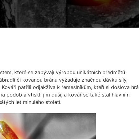
stem, které se zabývají výrobou unikátních předmětů
ábradlí či kovanou bránu vyžaduje značnou dávku síly,
 Kováři patřili odjakživa k řemeslníkům, kteří si doslova hrál
a podob a vtiskli jim duši, a kovář se také stal hlavním
tých let minulého století.