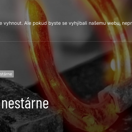
e vyhnout. Ale pokud byste se vyhýbali našemu webu, nep
stárne
 nestárne