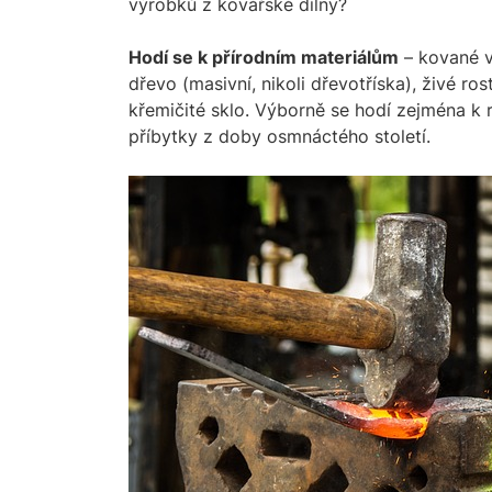
výrobků z kovářské dílny?
Hodí se k přírodním materiálům
– kované v
dřevo (masivní, nikoli dřevotříska), živé ro
křemičité sklo. Výborně se hodí zejména k 
příbytky z doby osmnáctého století.