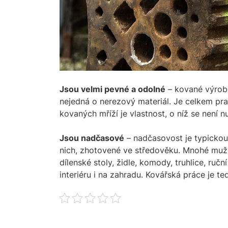
Jsou velmi pevné a odolné
– kované výrobk
nejedná o nerezový materiál. Je celkem pr
kovaných mříží je vlastnost, o níž se není
Jsou nadčasové
– nadčasovost je typickou
nich, zhotovené ve středověku. Mnohé muže 
dílenské stoly, židle, komody, truhlice, ruč
interiéru i na zahradu. Kovářská práce je te