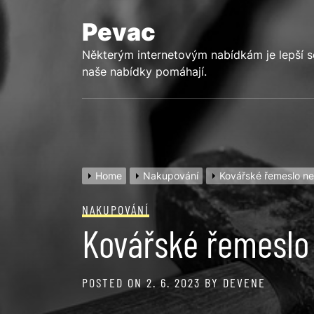
Skip
to
Pevac
content
Některým internetovým nabídkám je lepší s
naše nabídky pomáhají.
Home
Nakupování
Kovářské řemeslo ne
NAKUPOVÁNÍ
Kovářské řemeslo
POSTED ON
2. 6. 2023
BY
DEVENE