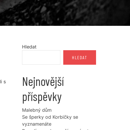
Hledat
HLEDAT
Nejnovější
i s
příspěvky
Malebný dům
Se šperky od Korbičky se
vyznamenáte