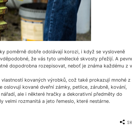
y poměrně dobře odolávají korozi, i když se vysloveně
avděpodobné, že vás tyto umělecké skvosty přežijí. A pevn
 nutné dopodrobna rozepisovat, neboť je známa každému z v
 vlastností kovaných výrobků, což také prokazují mnohé z
oslovují kované dveřní zámky, petlice, zárubně, kování,
ní nářadí, ale i některé hračky a dekorativní předměty do
dy velmi rozmanitá a jeto řemeslo, které nestárne.
S