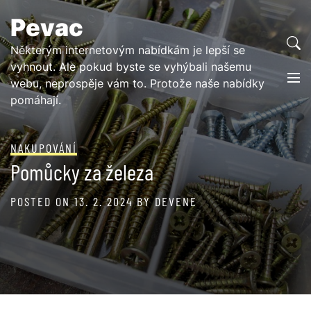
Skip
Pevac
to
content
Některým internetovým nabídkám je lepší se
vyhnout. Ale pokud byste se vyhýbali našemu
webu, neprospěje vám to. Protože naše nabídky
pomáhají.
NAKUPOVÁNÍ
Pomůcky za železa
POSTED ON
13. 2. 2024
BY
DEVENE