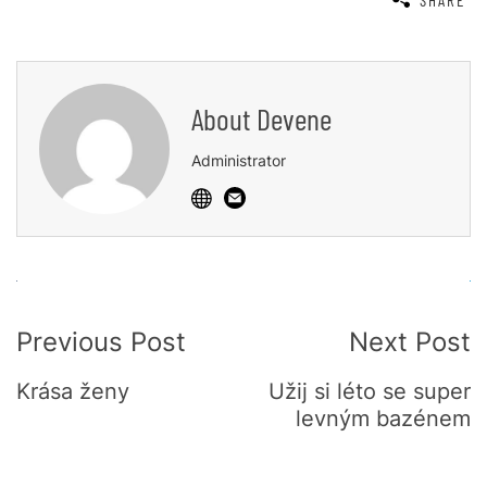
SHARE
About
Devene
Administrator
Post
Previous Post
Next Post
Navigation
Krása ženy
Užij si léto se super
levným bazénem