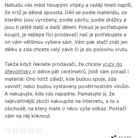
Nebudu vás mást hloupými vtípky a raději hned napíši,
že vrtů je děsná spousta. Dělí se podle materiálu, ze
kterého jsou vyrobeny, podle závitu, podle drážky a
jsou ti ještě další a další dělení. Pokud je potřebujete
koupit, je nejlépe říci prodavači nač je potřebujete a
on vám většinou vybere sám. Vám pak stačí znát jen
délku a zda chcete celý závit či je do polovinu vrutu.
Takže když řeknete prodavači, že chcete
vruty do
dřevotřísky
o délce pět centimetrů, jistě vám poradí i
materiál. Ono totiž záleží, kde budou spoje, zda
vevnitř, nebo budou vystaveny povětrnostním vlivům.
A nekupujte, kde vás napadne. Pamatujte si, že
nejkvalitnější zboží nakoupíte na internetu, a to v
obchodě, na který máte o něco výše odkaz. Postačí
vám na něj kliknout.