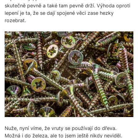
skutečně pevně a také tam pevně drží. Výhoda oproti
lepení je ta, že se dají spojené věci zase hezky
rozebrat.
Nuže, nyní víme, že vruty se používají do dřeva.
Možná i do železa, ale to jsem ještě nikdy neviděl.