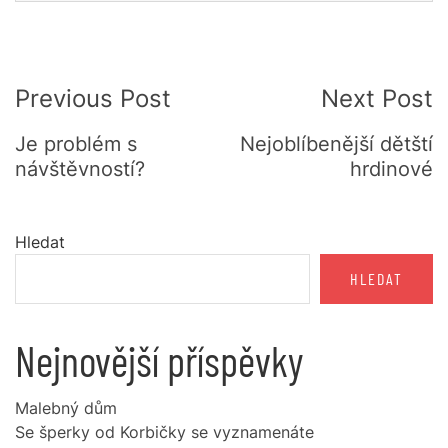
Post
Previous Post
Next Post
Navigation
Je problém s
Nejoblíbenější dětští
návštěvností?
hrdinové
Hledat
HLEDAT
Nejnovější příspěvky
Malebný dům
Se šperky od Korbičky se vyznamenáte