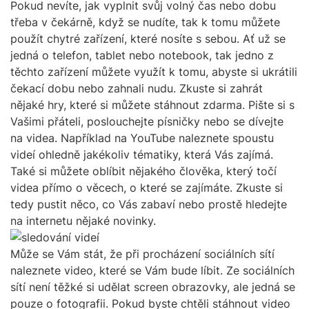
Pokud nevíte, jak vyplnit svůj volný čas nebo dobu
třeba v čekárně, když se nudíte, tak k tomu můžete
použít chytré zařízení, které nosíte s sebou. Ať už se
jedná o telefon, tablet nebo notebook, tak jedno z
těchto zařízení můžete využít k tomu, abyste si ukrátili
čekací dobu nebo zahnali nudu. Zkuste si zahrát
nějaké hry, které si můžete stáhnout zdarma. Pište si s
Vašimi přáteli, poslouchejte písničky nebo se dívejte
na videa. Například na YouTube naleznete spoustu
videí ohledně jakékoliv tématiky, která Vás zajímá.
Také si můžete oblíbit nějakého člověka, který točí
videa přímo o věcech, o které se zajímáte. Zkuste si
tedy pustit něco, co Vás zabaví nebo prostě hledejte
na internetu nějaké novinky.
Může se Vám stát, že při procházení sociálních sítí
naleznete video, které se Vám bude líbit. Ze sociálních
sítí není těžké si udělat screen obrazovky, ale jedná se
pouze o fotografii. Pokud byste chtěli stáhnout video