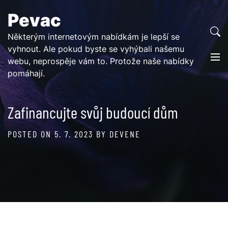
Skip
Pevac
to
content
Některým internetovým nabídkám je lepší se
vyhnout. Ale pokud byste se vyhýbali našemu
webu, neprospěje vám to. Protože naše nabídky
pomáhají.
Zafinancujte svůj budoucí dům
POSTED ON
5. 7. 2023
BY
DEVENE