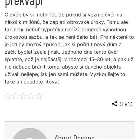
Člověk by si mohl říct, že pokud si vezme úvěr na
několik miliónů, že zaplatí obrovské úroky. Tomu ale
tak není, neboť
hypotéka
nabízí poměrně výhodnou
úrokovou sazbu, a tak se není čeho bát. Pro některé to
je jediný možný způsob, jak si pořídit nový dům a
začít bydlet zcela jinak. Jednoho dne tento úvěr
splatíte, což je nejčastěji v rozmezí 15–30 let, a pak už
nic nebude bránit tomu, abyste si daného objektu
užívali nejlépe, jak jen sami můžete. Vyzkoušejte to
také a nebudete litovat.
SHARE
About
Devene