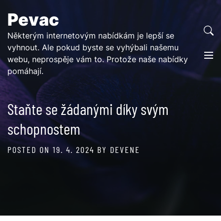
Skip
Pevac
to
content
Některým internetovým nabídkám je lepší se
vyhnout. Ale pokud byste se vyhýbali našemu
webu, neprospěje vám to. Protože naše nabídky
pomáhají.
Staňte se žádanými díky svým
schopnostem
POSTED ON
19. 4. 2024
BY
DEVENE