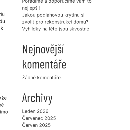
Poradíme a doporučíme vám to
nejlepší!
vdu
Jakou podlahovou krytinu si
vdu
zvolit pro rekonstrukci domu?
ak
Vyhlídky na léto jsou skvostné
u
Nejnovější
komentáře
Žádné komentáře.
Archivy
kže
né
Leden 2026
mimo
Červenec 2025
Červen 2025