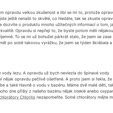
ám opravdu velkou zkušenost a líbí se mi to, protože opra
jste ještě nenašli to skvělé, co hledáte, tak se zkuste opra
 dozvíte o produktu mnoho užitečných informací o tom, j
kvalitě. Opravdu si nepřeji to, že byste potom měli nějako
íjemné. To se mi už bohužel párkrát stalo, že jsem se zase
 měl po sobě takovou vyrážku, že jsem se týden škrábala a
é vody lezu. A opravdu už bych nevlezla do špinavé vody
 nějak opravdu pečlivě ošetřené. A proto jsem si řekla, že
ebe a také hlavně o vodu v bazénu. Máme dvě malé děti, ta
noho dne přišly z našeho bazénu nějak oteklé anebo osypa
chlorátory Chlorito
nezapomeňte. Solné chlorátory mějte 