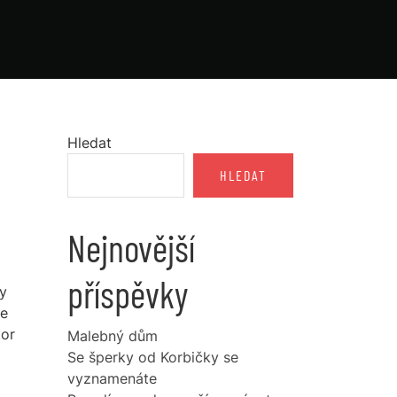
Hledat
HLEDAT
Nejnovější
příspěvky
ry
te
tor
Malebný dům
Se šperky od Korbičky se
vyznamenáte