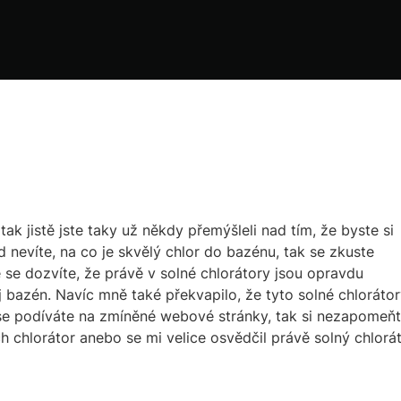
k jistě jste taky už někdy přemýšleli nad tím, že byste si
d nevíte, na co je skvělý chlor do bazénu, tak se zkuste
 se dozvíte, že právě v solné chlorátory jsou opravdu
j bazén. Navíc mně také překvapilo, že tyto solné chloráto
se podíváte na zmíněné webové stránky, tak si nezapomeň
ch chlorátor anebo se mi velice osvědčil právě solný chlorá