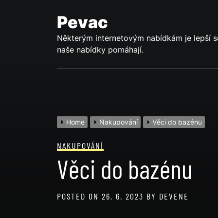
Skip
to
Pevac
content
Některým internetovým nabídkám je lepší s
naše nabídky pomáhají.
Home
Nakupování
Věci do bazénu
NAKUPOVÁNÍ
Věci do bazénu
POSTED ON
26. 6. 2023
BY
DEVENE