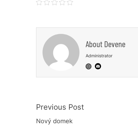
About
Devene
Administrator
Post
Previous Post
Navigation
Nový domek