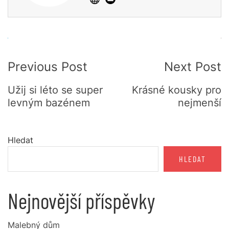
Post
Previous Post
Next Post
Navigation
Užij si léto se super
Krásné kousky pro
levným bazénem
nejmenší
Hledat
HLEDAT
Nejnovější příspěvky
Malebný dům