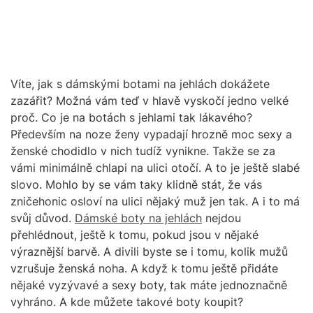
Víte, jak s dámskými botami na jehlách dokážete
zazářit? Možná vám teď v hlavě vyskočí jedno velké
proč. Co je na botách s jehlami tak lákavého?
Především na noze ženy vypadají hrozně moc sexy a
ženské chodidlo v nich tudíž vynikne. Takže se za
vámi minimálně chlapi na ulici otočí. A to je ještě slabé
slovo. Mohlo by se vám taky klidně stát, že vás
zničehonic osloví na ulici nějaký muž jen tak. A i to má
svůj důvod.
Dámské boty na jehlách
nejdou
přehlédnout, ještě k tomu, pokud jsou v nějaké
výraznější barvě. A divili byste se i tomu, kolik mužů
vzrušuje ženská noha. A když k tomu ještě přidáte
nějaké vyzývavé a sexy boty, tak máte jednoznačně
vyhráno. A kde můžete takové boty koupit?