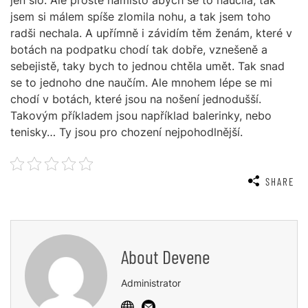
jen šlo. Ale prostě namísto abych se to naučila, tak
jsem si málem spíše zlomila nohu, a tak jsem toho
radši nechala. A upřímně i závidím těm ženám, které v
botách na podpatku chodí tak dobře, vznešeně a
sebejistě, taky bych to jednou chtěla umět. Tak snad
se to jednoho dne naučím. Ale mnohem lépe se mi
chodí v botách, které jsou na nošení jednodušší.
Takovým příkladem jsou například balerinky, nebo
tenisky… Ty jsou pro chození nejpohodlnější.
SHARE
About
Devene
Administrator