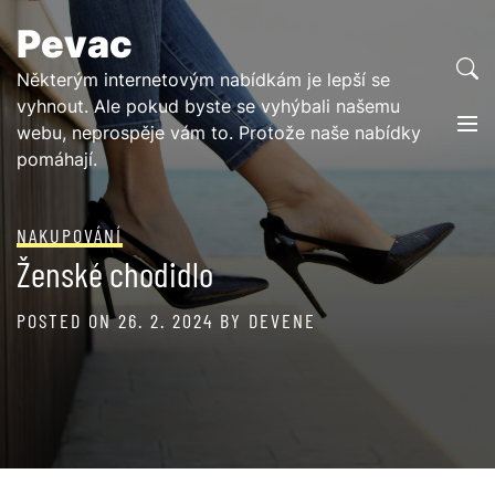
Skip
Pevac
to
content
Některým internetovým nabídkám je lepší se
vyhnout. Ale pokud byste se vyhýbali našemu
webu, neprospěje vám to. Protože naše nabídky
pomáhají.
NAKUPOVÁNÍ
Ženské chodidlo
POSTED ON
26. 2. 2024
BY
DEVENE