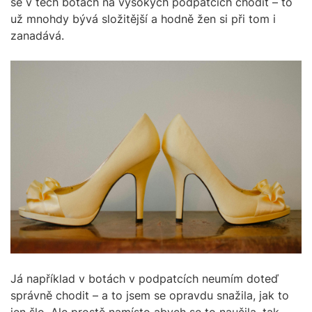
se v těch botách na vysokých podpatcích chodit – to
už mnohdy bývá složitější a hodně žen si při tom i
zanadává.
Já například v botách v podpatcích neumím doteď
správně chodit – a to jsem se opravdu snažila, jak to