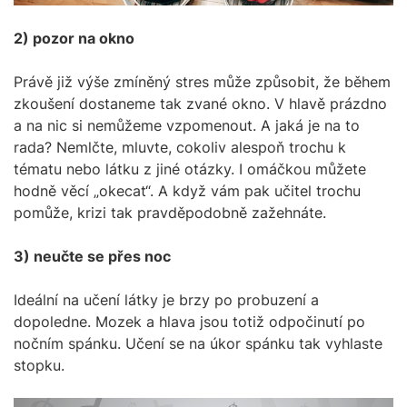
2) pozor na okno
Právě již výše zmíněný stres může způsobit, že během
zkoušení dostaneme tak zvané okno. V hlavě prázdno
a na nic si nemůžeme vzpomenout. A jaká je na to
rada? Nemlčte, mluvte, cokoliv alespoň trochu k
tématu nebo látku z jiné otázky. I omáčkou můžete
hodně věcí „okecat“. A když vám pak učitel trochu
pomůže, krizi tak pravděpodobně zažehnáte.
3) neučte se přes noc
Ideální na učení látky je brzy po probuzení a
dopoledne. Mozek a hlava jsou totiž odpočinutí po
nočním spánku. Učení se na úkor spánku tak vyhlaste
stopku.