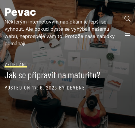
Skip
Pevac
to
content
Některým internetovým nabídkám je lepší se
vyhnout. Ale pokud byste se vyhýbali našemu
webu, neprospěje vám to. Protože naše nabídky
pomáhají.
VZDĚLÁNÍ
Jak se připravit na maturitu?
POSTED ON
17. 6. 2023
BY
DEVENE