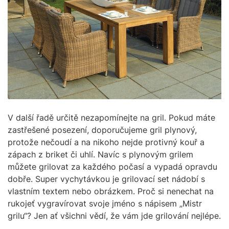
V další řadě určitě nezapomínejte na gril. Pokud máte
zastřešené posezení, doporučujeme gril plynový,
protože nečoudí a na nikoho nejde protivný kouř a
zápach z briket či uhlí. Navíc s plynovým grilem
můžete grilovat za každého počasí a vypadá opravdu
dobře. Super vychytávkou je grilovací set nádobí s
vlastním textem nebo obrázkem. Proč si nenechat na
rukojeť vygravírovat svoje jméno s nápisem „Mistr
grilu“? Jen ať všichni vědí, že vám jde grilování nejlépe.