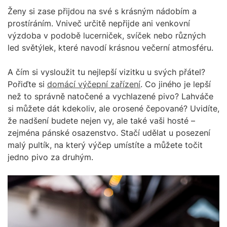
Ženy si zase přijdou na své s krásným nádobím a
prostíráním. Vniveč určitě nepřijde ani venkovní
výzdoba v podobě lucerniček, svíček nebo různých
led světýlek, které navodí krásnou večerní atmosféru.
A čím si vysloužit tu nejlepší vizitku u svých přátel?
Pořiďte si
domácí výčepní zařízení
. Co jiného je lepší
než to správně natočené a vychlazené pivo? Lahváče
si můžete dát kdekoliv, ale orosené čepované? Uvidíte,
že nadšení budete nejen vy, ale také vaši hosté –
zejména pánské osazenstvo. Stačí udělat u posezení
malý pultík, na který výčep umístíte a můžete točit
jedno pivo za druhým.