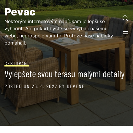
Skip
Pevac
to
content
Některým internetovým nabídkám je lepší se
vyhnout. Ale pokud byste se vyhýbali našemu
webu, neprospěje vám to. Protože naše nabídky
pomáhají.
CESTOVÁNÍ
Vylepšete svou terasu malými detaily
POSTED ON
26. 4. 2022
BY
DEVENE