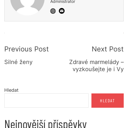
Administrator
Post
Previous Post
Next Post
Navigation
Silné ženy
Zdravé marmelády –
vyzkoušejte je i Vy
Hledat
HLEDAT
Nejnovější příspěvky